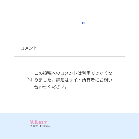
組合通信☆令和8年1月号
このたび、組合通信をリニューアルしました。
新たに、提携している社会保険労務士や産業ケ
コメント
アマネによるコラムを掲載しています。 それぞ
れの専門性と想いが、必要な方へきちんと届く
通信となるよう、これからも切磋琢磨しながら
この投稿へのコメントは利用できなくな
発信を続けてまいります。 ぜひご覧いただける
りました。詳細はサイト所有者にお問い
と嬉しいです☺
合わせください。
YuiLearn
気づきが、支えになる。