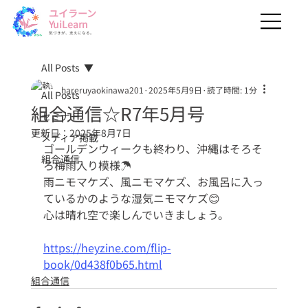
​ユイラーン
YuiLearn
気づきが、支えになる。
All Posts
hareruyaokinawa201
2025年5月9日
読了時間: 1分
All Posts
組合通信☆R7年5月号
セミナー
更新日：
2025年8月7日
メディア掲載
ゴールデンウィークも終わり、沖縄はそろそ
組合通信
ろ梅雨入り模様☂ 
雨ニモマケズ、風ニモマケズ、お風呂に入っ
ているかのような湿気ニモマケズ😊
心は晴れ空で楽しんでいきましょう。
https://heyzine.com/flip-
book/0d438f0b65.html
組合通信